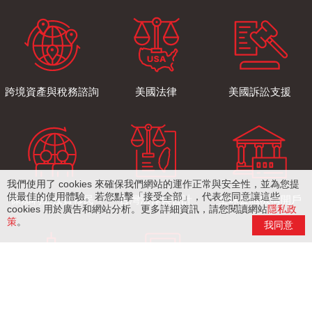
跨境資產與稅務諮詢
美國法律
美國訴訟支援
我們使用了 cookies 來確保我們網站的運作正常與安全性，並為您提
供最佳的使用體驗。若您點擊「接受全部」，代表您同意讓這些
保加利亞投資移民
台灣法律與會計
全球金融機構開戶
cookies 用於廣告和網站分析。更多詳細資訊，請您閱讀網站
隱私政
策
。
我同意
境外公司設立與維護
記帳